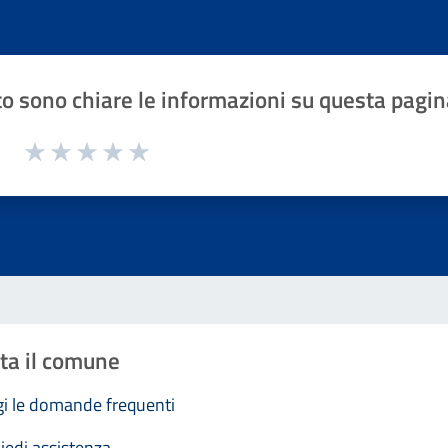
o sono chiare le informazioni su questa pagin
1 a 5 stelle la pagina
Valuta 1 stelle su 5
Valuta 2 stelle su 5
Valuta 3 stelle su 5
Valuta 4 stelle su 5
Valuta 5 stelle su 5
ta il comune
i le domande frequenti
iedi assistenza