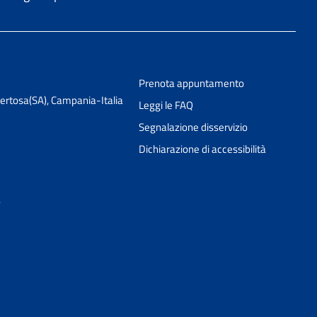
Prenota appuntamento
Pertosa(SA), Campania-Italia
Leggi le FAQ
Segnalazione disservizio
Dichiarazione di accessibilità
Ciao 👋
o
Come posso esserti utile?
smart_toy