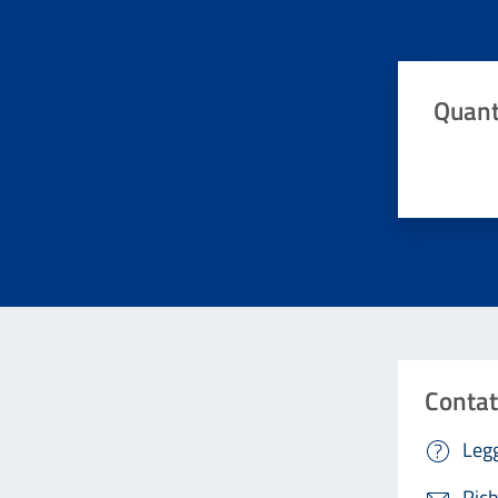
Quant
Valuta da 
Contat
Legg
Rich