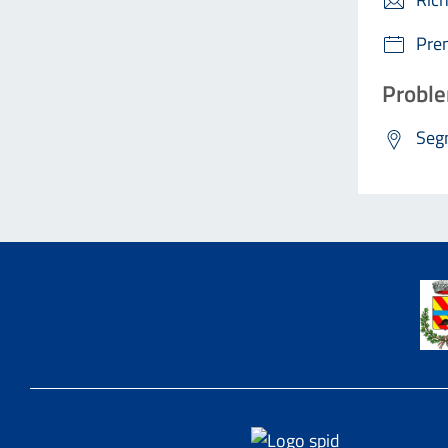
Pre
Proble
Segn