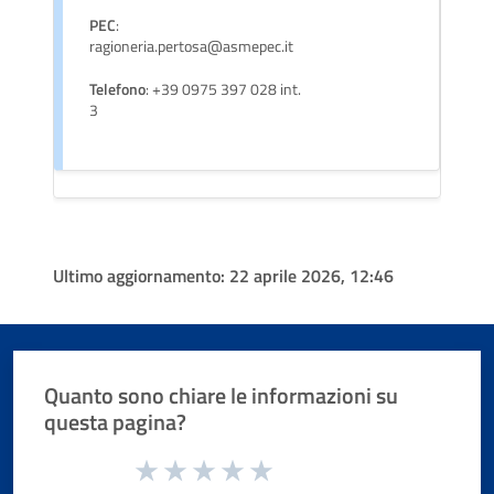
PEC
:
ragioneria.pertosa@asmepec.it
Telefono
: +39 0975 397 028 int.
3
Ultimo aggiornamento:
22 aprile 2026, 12:46
Quanto sono chiare le informazioni su
questa pagina?
Valuta da 1 a 5 stelle la pagina
Valuta 1 stelle su 5
Valuta 2 stelle su 5
Valuta 3 stelle su 5
Valuta 4 stelle su 5
Valuta 5 stelle su 5