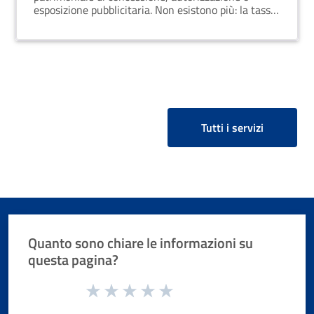
esposizione pubblicitaria. Non esistono più: la tassa
per l'occupazione di spazi ed aree pubbliche, il
canone per l'occupazione di spazi ed aree pubbliche,
l'imposta comunale sulla pubblicità e il diritto sulle
pubbliche affissioni, il canone per l'installazione dei
mezzi pubblicitari e il canone di cui all'articolo 27,
commi 7 e 8, del codice della strada, di cui al
decreto legislativo 30 aprile 1992, n. 285,
limitatamente alle strade di pertinenza dei comuni
Tutti i servizi
e delle province.
Quanto sono chiare le informazioni su
questa pagina?
Valuta da 1 a 5 stelle la pagina
Valuta 1 stelle su 5
Valuta 2 stelle su 5
Valuta 3 stelle su 5
Valuta 4 stelle su 5
Valuta 5 stelle su 5